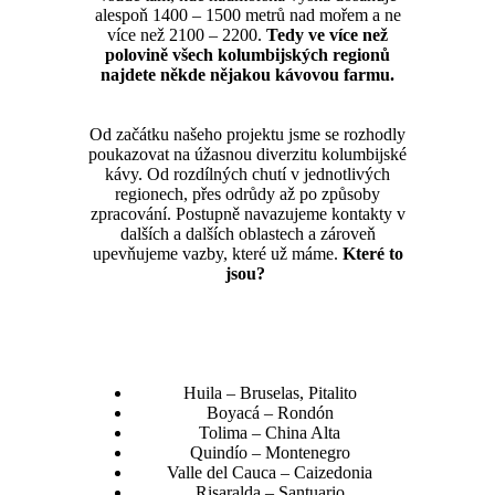
alespoň 1400 – 1500 metrů nad mořem a ne
více než 2100 – 2200.
Tedy ve více než
polovině všech kolumbijských regionů
najdete někde nějakou kávovou farmu.
Od začátku našeho projektu jsme se rozhodly
poukazovat na úžasnou diverzitu kolumbijské
kávy. Od rozdílných chutí v jednotlivých
regionech, přes odrůdy až po způsoby
zpracování. Postupně navazujeme kontakty v
dalších a dalších oblastech a zároveň
upevňujeme vazby, které už máme.
Které to
jsou?
Huila – Bruselas, Pitalito
Boyacá – Rondón
Tolima – China Alta
Quindío – Montenegro
Valle del Cauca – Caizedonia
Risaralda – Santuario