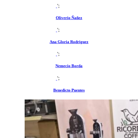
';
zoom
view
Oliverio Ñañez
';
zoom
view
Ana Gloria Rodriguez
';
zoom
view
Nemecio Borda
';
zoom
view
Benedicto Puentes