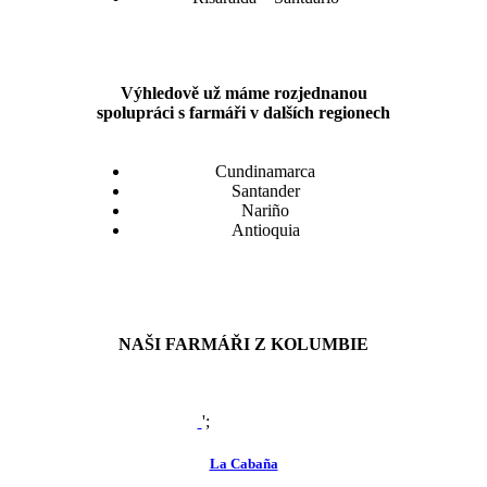
Výhledově už máme rozjednanou
spolupráci s farmáři v dalších regionech
Cundinamarca
Santander
Nariño
Antioquia
NAŠI FARMÁŘI Z KOLUMBIE
';
zoom
view
La Cabaña