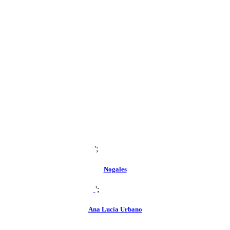
';
zoom
view
Nogales
';
zoom
view
Ana Lucía Urbano