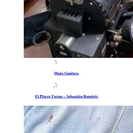
';
zoom
view
Hugo Gualaco
';
zoom
view
El Placer Farms – Sebastián Ramiréz