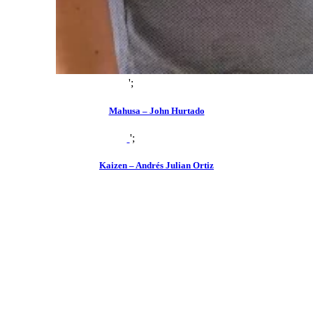
';
zoom
view
Mahusa – John Hurtado
';
zoom
view
Kaizen – Andrés Julian Ortiz