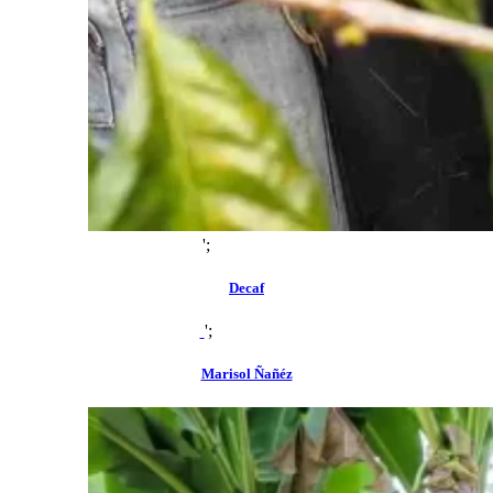
';
zoom
view
Decaf
';
zoom
view
Marisol Ñañéz