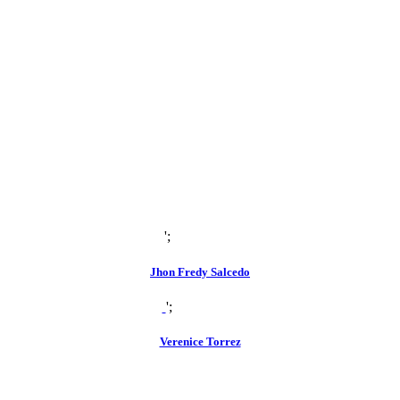
';
zoom
view
Jhon Fredy Salcedo
';
zoom
view
Verenice Torrez