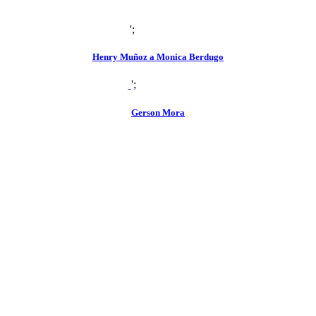
';
zoom
view
Henry Muñoz a Monica Berdugo
';
zoom
view
Gerson Mora