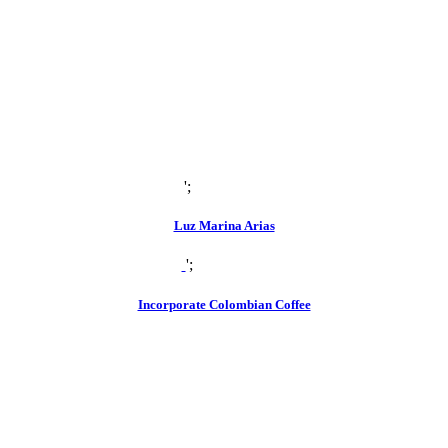
';
zoom
view
Luz Marina Arias
';
zoom
view
Incorporate Colombian Coffee