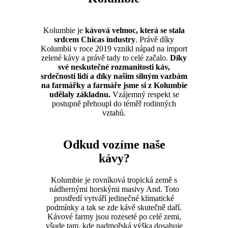
Kolumbie je
kávová velmoc, která se stala
srdcem Chicas industry
. Právě díky
Kolumbii v roce 2019 vznikl nápad na import
zelené kávy a právě tady to celé začalo.
Díky
své neskutečné rozmanitosti káv,
srdečnosti lidí a díky našim silným vazbám
na farmářky a farmáře jsme si z Kolumbie
udělaly základnu.
Vzájemný respekt se
postupně přehoupl do téměř rodinných
vztahů.
Odkud vozíme naše
kávy?
Kolumbie je rovníková tropická země s
nádhernými horskými masivy And. Toto
prostředí vytváří jedinečné klimatické
podmínky a tak se zde kávě skutečně daří.
Kávové farmy jsou rozeseté po celé zemi,
všude tam, kde nadmořská výška dosahuje