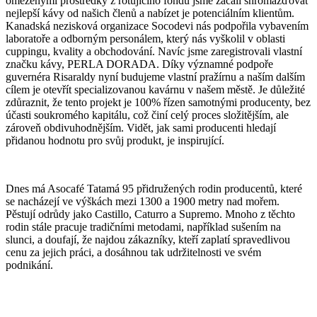
omezenými prostředky z rotujícího fondu jsme začali shromažďovat
nejlepší kávy od našich členů a nabízet je potenciálním klientům.
Kanadská nezisková organizace Socodevi nás podpořila vybavením
laboratoře a odborným personálem, který nás vyškolil v oblasti
cuppingu, kvality a obchodování. Navíc jsme zaregistrovali vlastní
značku kávy, PERLA DORADA. Díky významné podpoře
guvernéra Risaraldy nyní budujeme vlastní pražírnu a naším dalším
cílem je otevřít specializovanou kavárnu v našem městě. Je důležité
zdůraznit, že tento projekt je 100% řízen samotnými producenty, bez
účasti soukromého kapitálu, což činí celý proces složitějším, ale
zároveň obdivuhodnějším. Vidět, jak sami producenti hledají
přidanou hodnotu pro svůj produkt, je inspirující.
Dnes má Asocafé Tatamá 95 přidružených rodin producentů, které
se nacházejí ve výškách mezi 1300 a 1900 metry nad mořem.
Pěstují odrůdy jako Castillo, Caturro a Supremo. Mnoho z těchto
rodin stále pracuje tradičními metodami, například sušením na
slunci, a doufají, že najdou zákazníky, kteří zaplatí spravedlivou
cenu za jejich práci, a dosáhnou tak udržitelnosti ve svém
podnikání.