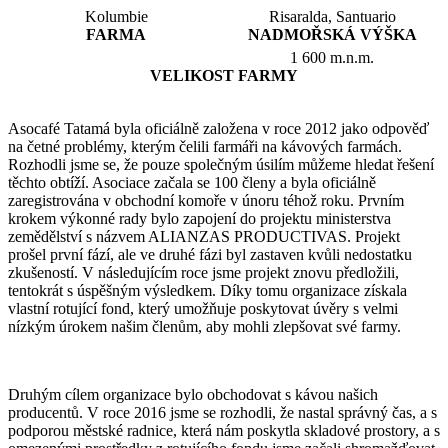
Kolumbie
Risaralda, Santuario
FARMA
NADMOŘSKÁ VÝŠKA
1 600 m.n.m.
VELIKOST FARMY
Asocafé Tatamá byla oficiálně založena v roce 2012 jako odpověď
na četné problémy, kterým čelili farmáři na kávových farmách.
Rozhodli jsme se, že pouze společným úsilím můžeme hledat řešení
těchto obtíží. Asociace začala se 100 členy a byla oficiálně
zaregistrována v obchodní komoře v únoru téhož roku. Prvním
krokem výkonné rady bylo zapojení do projektu ministerstva
zemědělství s názvem ALIANZAS PRODUCTIVAS. Projekt
prošel první fází, ale ve druhé fázi byl zastaven kvůli nedostatku
zkušeností. V následujícím roce jsme projekt znovu předložili,
tentokrát s úspěšným výsledkem. Díky tomu organizace získala
vlastní rotující fond, který umožňuje poskytovat úvěry s velmi
nízkým úrokem našim členům, aby mohli zlepšovat své farmy.
Druhým cílem organizace bylo obchodovat s kávou našich
producentů. V roce 2016 jsme se rozhodli, že nastal správný čas, a s
podporou městské radnice, která nám poskytla skladové prostory, a s