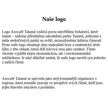
Naše logo
Logo Asocafé Tatamá vzdává poctu největšímu bohatství, které
máme – našemu přírodnímu národnímu parku Tatamá, jednomu z
mála nedotčených parků na světě, nezasaženému lidskou činností.
Proto naše logo obsahuje jeho majestátní hory a endemický druh
žáby z této oblasti, která drží kávová zrna jako symbol. Tímto
chceme vyjádřit nejen ekonomickou, ale i environmentální
udržitelnost. Je také důležité zmínit, že naše logo navrhl syn jednoho
z našich členů.
Asocafé Tatamá se upevnila jako nejvýznamnější organizace v
regionu, která neustále pracuje ve prospěch svých členů, kteří jsou
jejím hlavním smyslem a posláním.