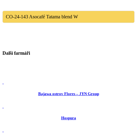
CO-24-143
Asocafé Tatama blend W
Další farmáři
view
Bajawa ostrov Flores – JYN Group
view
Hospura
view