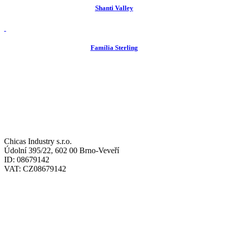
Shanti Valley
view
Família Sterling
ADRESY / ADDRESSES
SÍDLO / HEADQUARTERS:
Chicas Industry s.r.o.
Údolní 395/22, 602 00 Brno-Veveří
ID: 08679142
VAT: CZ08679142
SKLAD / WAREHOUSE: