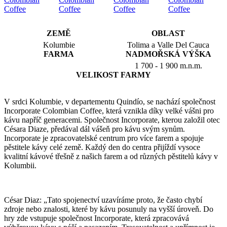
ZEMĚ
OBLAST
Kolumbie
Tolima a Valle Del Cauca
FARMA
NADMOŘSKÁ VÝŠKA
1 700 - 1 900 m.n.m.
VELIKOST FARMY
V srdci Kolumbie, v departementu Quindío, se nachází společnost
Incorporate Colombian Coffee, která vznikla díky velké vášni pro
kávu napříč generacemi. Společnost Incorporate, kterou založil otec
Césara Diaze, předával dál vášeň pro kávu svým synům.
Incorporate je zpracovatelské centrum pro více farem a spojuje
pěstitele kávy celé země. Každý den do centra přijíždí vysoce
kvalitní kávové třešně z našich farem a od různých pěstitelů kávy v
Kolumbii.
César Diaz: „Tato spojenectví uzavíráme proto, že často chybí
zdroje nebo znalosti, které by kávu posunuly na vyšší úroveň. Do
hry zde vstupuje společnost Incorporate, která zpracovává