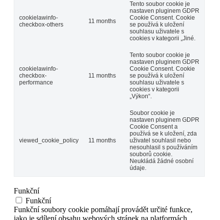
Tento soubor cookie je
nastaven pluginem GDPR
cookielawinfo-
Cookie Consent. Cookie
11 months
checkbox-others
se používá k uložení
souhlasu uživatele s
cookies v kategorii „Jiné.
Tento soubor cookie je
nastaven pluginem GDPR
cookielawinfo-
Cookie Consent. Cookie
checkbox-
11 months
se používá k uložení
performance
souhlasu uživatele s
cookies v kategorii
„Výkon“.
Soubor cookie je
nastaven pluginem GDPR
Cookie Consent a
používá se k uložení, zda
viewed_cookie_policy
11 months
uživatel souhlasil nebo
nesouhlasil s používáním
souborů cookie.
Neukládá žádné osobní
údaje.
Funkční
Funkční
Funkční soubory cookie pomáhají provádět určité funkce,
jako je sdílení obsahu webových stránek na platformách