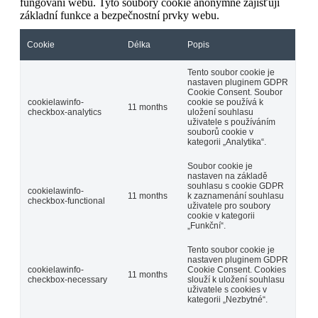
fungování webu. Tyto soubory cookie anonymně zajišťují
základní funkce a bezpečnostní prvky webu.
Cookie
Délka
Popis
Tento soubor cookie je
nastaven pluginem GDPR
Cookie Consent. Soubor
cookielawinfo-
cookie se používá k
11 months
checkbox-analytics
uložení souhlasu
uživatele s používáním
souborů cookie v
kategorii „Analytika“.
Soubor cookie je
nastaven na základě
souhlasu s cookie GDPR
cookielawinfo-
11 months
k zaznamenání souhlasu
checkbox-functional
uživatele pro soubory
cookie v kategorii
„Funkční“.
Tento soubor cookie je
nastaven pluginem GDPR
cookielawinfo-
Cookie Consent. Cookies
11 months
checkbox-necessary
slouží k uložení souhlasu
uživatele s cookies v
kategorii „Nezbytné“.