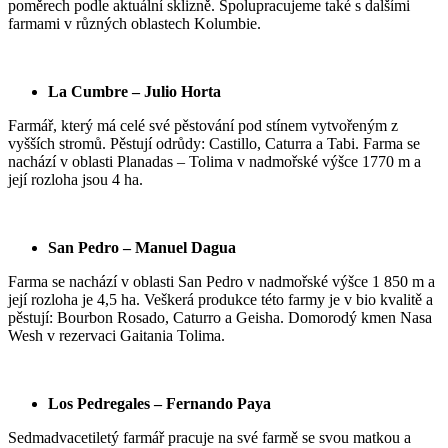
poměrech podle aktuální sklizně. Spolupracujeme také s dalšími
farmami v různých oblastech Kolumbie.
La Cumbre – Julio Horta
Farmář, který má celé své pěstování pod stínem vytvořeným z
vyšších stromů. Pěstují odrůdy: Castillo, Caturra a Tabi. Farma se
nachází v oblasti
Planadas – Tolima v nadmořské výšce 1770 m a
její rozloha jsou 4 ha.
San Pedro – Manuel Dagua
Farma se nachází v oblasti San Pedro v nadmořské výšce 1 850 m a
její rozloha je 4,5 ha. Veškerá produkce této farmy je v bio kvalitě a
pěstují: Bourbon Rosado, Caturro a Geisha.
Domorodý kmen Nasa
Wesh v rezervaci Gaitania Tolima.
Los Pedregales – Fernando Paya
Sedmadvacetiletý farmář pracuje na své farmě se svou matkou a