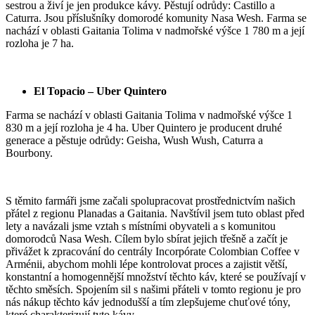
sestrou a živí je jen produkce kávy. Pěstují odrůdy: Castillo a
Caturra. Jsou příslušníky domorodé komunity Nasa Wesh. Farma se
nachází v oblasti Gaitania Tolima v nadmořské výšce 1 780 m a její
rozloha je 7 ha.
El Topacio – Uber Quintero
Farma se nachází v oblasti
Gaitania Tolima v nadmořské výšce 1
830 m a její rozloha je 4 ha. Uber Quintero je p
roducent druhé
generace a pěstuje odrůdy: Geisha, Wush Wush, Caturra a
Bourbony.
S těmito farmáři jsme začali spolupracovat prostřednictvím našich
přátel z regionu Planadas a Gaitania. Navštívil jsem tuto oblast před
lety a navázali jsme vztah s místními obyvateli a s komunitou
domorodců Nasa Wesh. Cílem bylo sbírat jejich třešně a začít je
přivážet k zpracování do centrály Incorpórate Colombian Coffee v
Arménii, abychom mohli lépe kontrolovat proces a zajistit větší,
konstantní a homogennější množství těchto káv, které se používají v
těchto směsích. Spojením sil s našimi přáteli v tomto regionu je pro
nás nákup těchto káv jednodušší a tím zlepšujeme chuťové tóny,
které charakterizují tyto kávy.