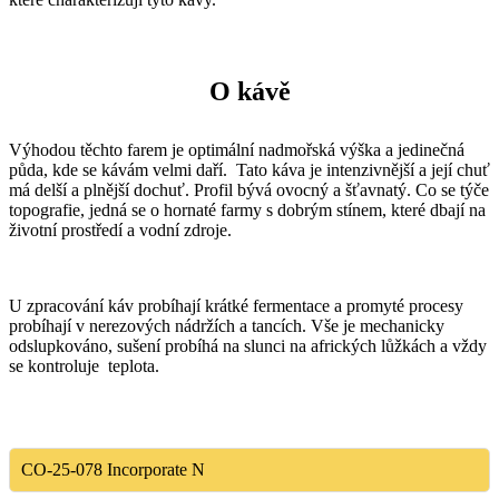
O kávě
Výhodou těchto farem je optimální nadmořská výška a jedinečná
půda, kde se kávám velmi daří. Tato káva je intenzivnější a její chuť
má delší a plnější dochuť. Profil bývá ovocný a šťavnatý. Co se týče
topografie, jedná se o hornaté farmy s dobrým stínem, které dbají na
životní prostředí a vodní zdroje.
U zpracování káv probíhají krátké fermentace a promyté procesy
probíhají v nerezových nádržích a tancích. Vše je mechanicky
odslupkováno, sušení probíhá na slunci na afrických lůžkách a vždy
se kontroluje teplota.
CO-25-078
Incorporate N