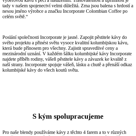
výběrovou kávu s péčí a nasazením. Trasovatelnost a upřímnost je
tady v našem spojenectví velmi důležitá. Zrna jsou balena s hrdostí a
nesou jméno výrobce a značku Incorporate Colombian Coffee po
celém světě.“
Poslání společnosti Incorporate je jasné. Zapojit pěstitele kávy do
svého projektu a přinést světu vysoce kvalitní kolumbijskou kávu,
která bude přínosem pro všechny. Zajistit spravedlivé ceny a
mezinárodní uznání. V každém šálku kolumbijské kávy Incorporate
najdete příběh rodiny, vášeň pěstitele kávy a závazek ke kvalitě z
naší strany. Incorporate spojuje vášeň, lásku a chutě a přenáší odkaz
kolumbijské kávy do všech koutů světa.
S kým spolupracujeme
Pro naše blendy používáme kávy z těchto 4 farem a to v různých