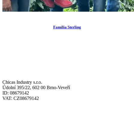
view
Família Sterling
ADRESY / ADDRESSES
SÍDLO / HEADQUARTERS:
Chicas Industry s.r.o.
Údolní 395/22, 602 00 Brno-Veveří
ID: 08679142
VAT: CZ08679142
SKLAD / WAREHOUSE: