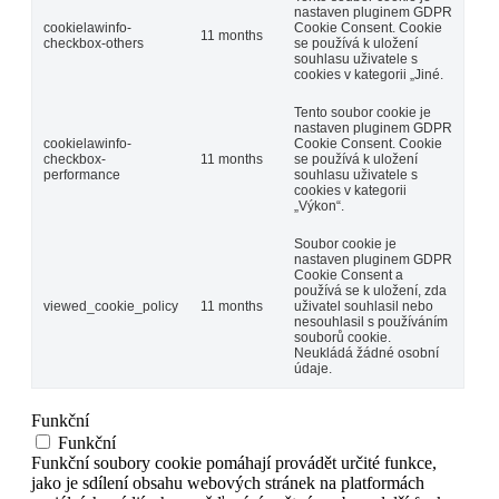
nastaven pluginem GDPR
cookielawinfo-
Cookie Consent. Cookie
11 months
checkbox-others
se používá k uložení
souhlasu uživatele s
cookies v kategorii „Jiné.
Tento soubor cookie je
nastaven pluginem GDPR
cookielawinfo-
Cookie Consent. Cookie
checkbox-
11 months
se používá k uložení
performance
souhlasu uživatele s
cookies v kategorii
„Výkon“.
Soubor cookie je
nastaven pluginem GDPR
Cookie Consent a
používá se k uložení, zda
viewed_cookie_policy
11 months
uživatel souhlasil nebo
nesouhlasil s používáním
souborů cookie.
Neukládá žádné osobní
údaje.
Funkční
Funkční
Funkční soubory cookie pomáhají provádět určité funkce,
jako je sdílení obsahu webových stránek na platformách