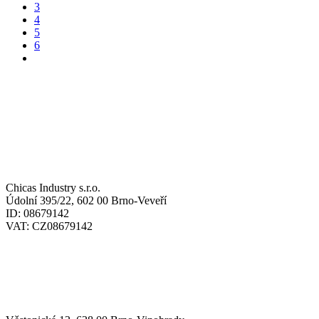
3
4
5
6
ADRESY / ADDRESSES
SÍDLO / HEADQUARTERS:
Chicas Industry s.r.o.
Údolní 395/22, 602 00 Brno-Veveří
ID: 08679142
VAT: CZ08679142
SKLAD / WAREHOUSE: