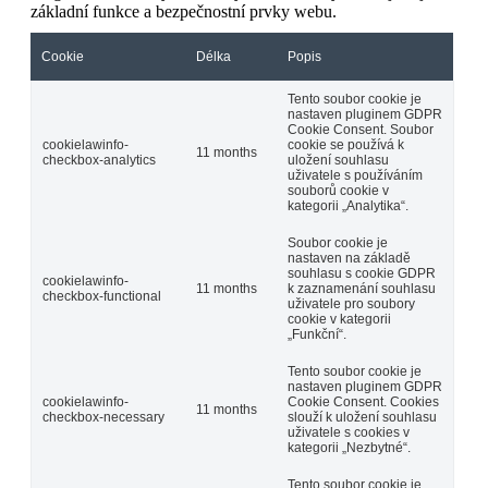
základní funkce a bezpečnostní prvky webu.
Cookie
Délka
Popis
Tento soubor cookie je
nastaven pluginem GDPR
Cookie Consent. Soubor
cookielawinfo-
cookie se používá k
11 months
checkbox-analytics
uložení souhlasu
uživatele s používáním
souborů cookie v
kategorii „Analytika“.
Soubor cookie je
nastaven na základě
souhlasu s cookie GDPR
cookielawinfo-
11 months
k zaznamenání souhlasu
checkbox-functional
uživatele pro soubory
cookie v kategorii
„Funkční“.
Tento soubor cookie je
nastaven pluginem GDPR
cookielawinfo-
Cookie Consent. Cookies
11 months
checkbox-necessary
slouží k uložení souhlasu
uživatele s cookies v
kategorii „Nezbytné“.
Tento soubor cookie je