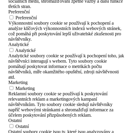
sociálních médií, shromažďování zpětné vazby a další funkce
třetích stran.
Preferenční
Preferenční
Výkonnostní soubory cookie se používají k pochopení a
analýze klíčových výkonnostních indexů webových stránek,
což pomáhá při poskytování lepší uživatelské zkušenosti pro
návštěvníky.
Analytické
Analytické
Analytické soubory cookie se používají k pochopení toho, jak
návštěvníci interagují s webem. Tyto soubory cookie
pomáhají poskytovat informace o metrikách počtu
návštěvníků, míře okamžitého opuštění, zdroji návštěvnosti
atd.
Marketing
Marketing
Reklamní soubory cookie se používají k poskytování
relevantních reklam a marketingových kampaní
návštěvníkům. Tyto soubory cookie sledují návštěvníky
napříč webovými stránkami a shromažďují informace za
účelem poskytování přizpůsobených reklam.
Ostatní
Ostatní
Ostatní soubory cookie jsou ty, které jsou analyzovány a